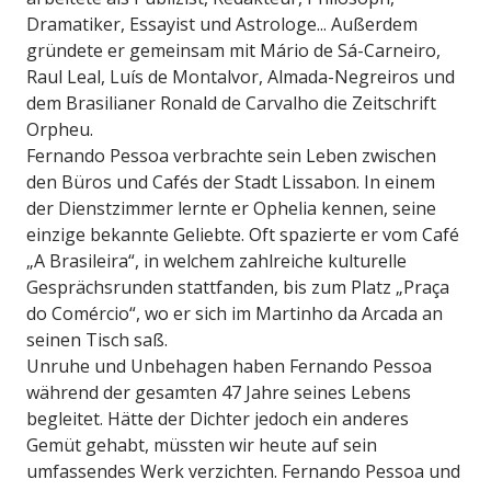
Dramatiker, Essayist und Astrologe... Außerdem
gründete er gemeinsam mit Mário de Sá-Carneiro,
Raul Leal, Luís de Montalvor, Almada-Negreiros und
dem Brasilianer Ronald de Carvalho die Zeitschrift
Orpheu.
Fernando Pessoa verbrachte sein Leben zwischen
den Büros und Cafés der Stadt Lissabon. In einem
der Dienstzimmer lernte er Ophelia kennen, seine
einzige bekannte Geliebte. Oft spazierte er vom Café
„A Brasileira“, in welchem zahlreiche kulturelle
Gesprächsrunden stattfanden, bis zum Platz „Praça
do Comércio“, wo er sich im Martinho da Arcada an
seinen Tisch saß.
Unruhe und Unbehagen haben Fernando Pessoa
während der gesamten 47 Jahre seines Lebens
begleitet. Hätte der Dichter jedoch ein anderes
Gemüt gehabt, müssten wir heute auf sein
umfassendes Werk verzichten. Fernando Pessoa und