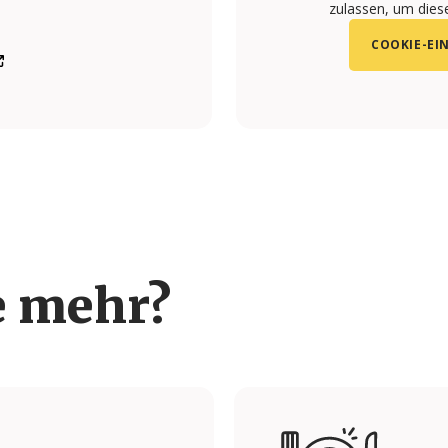
zulassen, um diese
COOKIE-EI
m/boutiquerelogiosplus
.com/channel/UCd0QMYsFMXaBRc7fdixxYTg
gram.com/boutiquedosrelogiosplus/
stagram.com/boutiquedosrelogiosportugal/
e mehr?