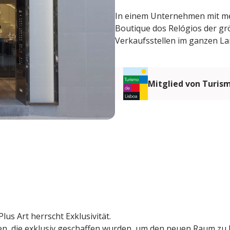
In einem Unternehmen mit meh
Boutique dos Relógios der gr
Verkaufsstellen im ganzen La
Mitglied von Turis
lus Art herrscht Exklusivität.
n, die exklusiv geschaffen wurden, um den neuen Raum zu 