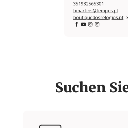
351932565301
bmartins@tempus.pt
boutiquedosrelogios.pt
https://www.facebook.co
https://www.youtube
https://www.insta
https://www.in
Suchen Si