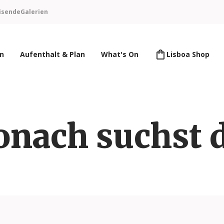
isende
Galerien
en
Aufenthalt & Plan
What's On
Lisboa Shop
nach suchst 