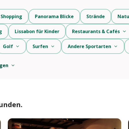
Shopping
Panorama Blicke
Strände
Natu
g
Lissabon für Kinder
Restaurants & Cafés
Golf
Surfen
Andere Sportarten
igen
funden.