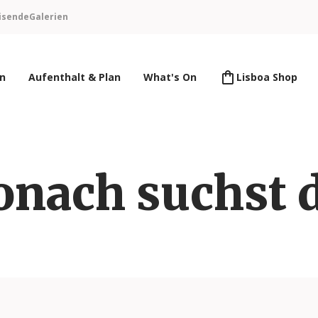
isende
Galerien
en
Aufenthalt & Plan
What's On
Lisboa Shop
nach suchst 