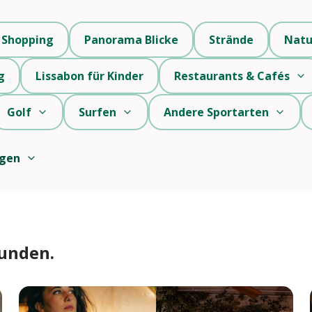
Shopping
Panorama Blicke
Strände
Natu
g
Lissabon für Kinder
Restaurants & Cafés
Golf
Surfen
Andere Sportarten
igen
funden.