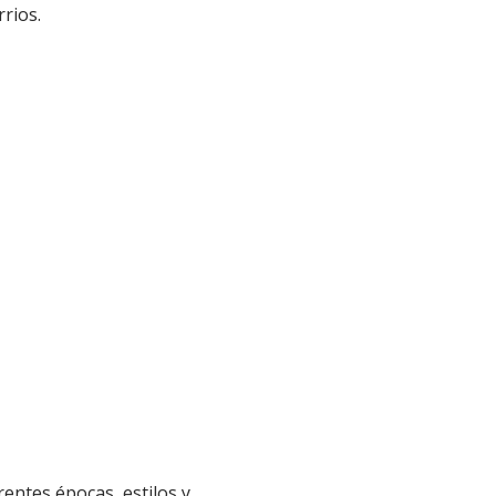
rios.
entes épocas, estilos y