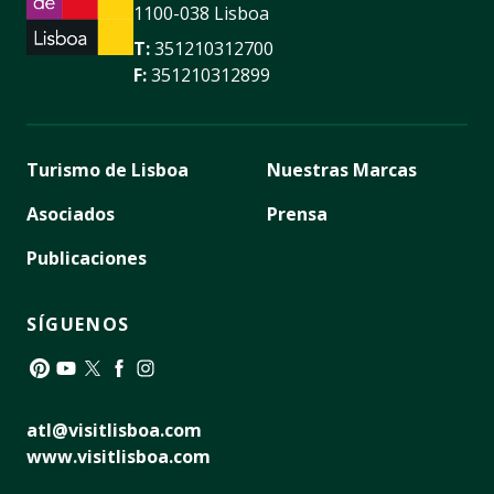
1100-038 Lisboa
T:
351210312700
F:
351210312899
Turismo de Lisboa
Nuestras Marcas
Asociados
Prensa
Publicaciones
SÍGUENOS
Pinterest
YouTube
Twitter
Facebook
Instagram
atl@visitlisboa.com
www.visitlisboa.com