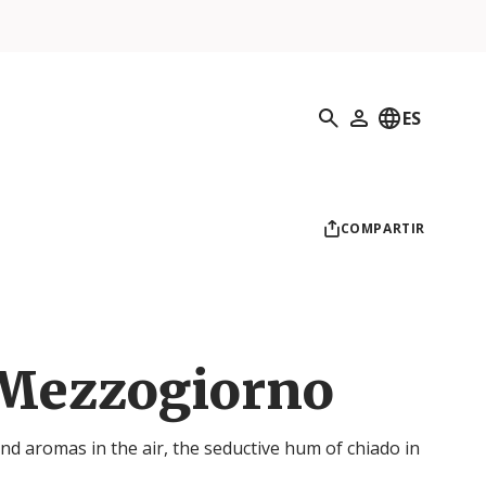
Búsqueda
ES
Mi perfil
COMPARTIR
 Mezzogiorno
d aromas in the air, the seductive hum of chiado in