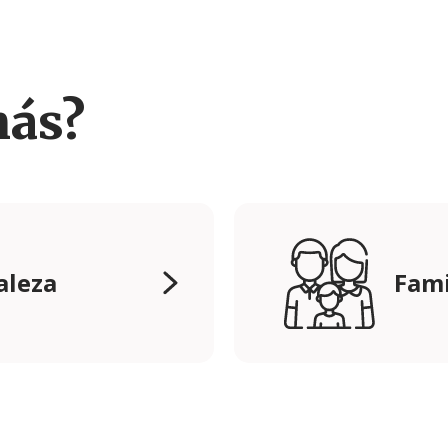
más?
aleza
Fami