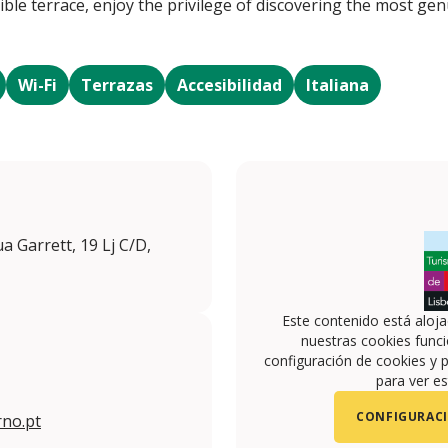
tible terrace, enjoy the privilege of discovering the most genu
Wi-Fi
Terrazas
Accesibilidad
Italiana
a Garrett, 19 Lj C/D,
Este contenido está aloj
nuestras cookies funci
configuración de cookies y p
para ver es
CONFIGURACI
no.pt