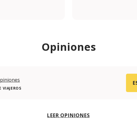
om/pizzeriamezzogiorno.pt/
.com/pizzeriamezzogiorno.pt
Opiniones
piniones
E
 VIAJEROS
LEER OPINIONES