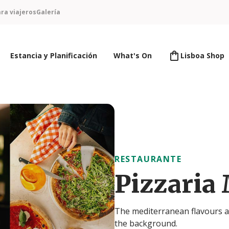
ra viajeros
Galería
Estancia y Planificación
What's On
Lisboa Shop
RESTAURANTE
Pizzaria
The mediterranean flavours an
the background.