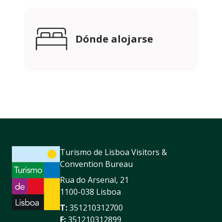
Dónde alojarse
Turismo de Lisboa Visitors &
Convention Bureau
Rua do Arsenal, 21
1100-038 Lisboa
T:
351210312700
F:
351210312899