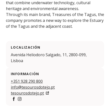
that combine underwater technology, cultural
heritage and environmental awareness.
Through its main brand, Treasures of the Tagus, the
company promotes a new way to explore the Estuary
of the Tagus and the adjacent coast.
LOCALIZACIÓN
Avenida Heliodoro Salgado, 11, 2800-099,
Lisboa
INFORMACIÓN
+351 928 290 800
info@tesourosdotejo.pt
tesourosdotejo.pt
https://www.facebook.com/p/Tesouros-do-Tejo-6157
https://www.instagram.com/tesourosdotejo?