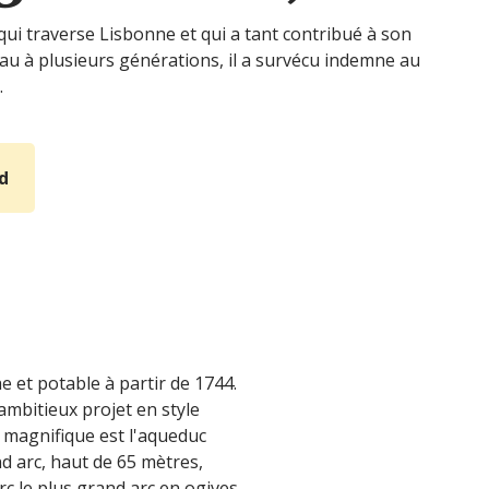
qui traverse Lisbonne et qui a tant contribué à son
u à plusieurs générations, il a survécu indemne au
.
d
 et potable à partir de 1744.
ambitieux projet en style
t magnifique est l'aqueduc
nd arc, haut de 65 mètres,
arc le plus grand arc en ogives