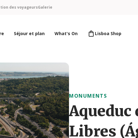
ntion des voyageurs
Galerie
re
Séjour et plan
What's On
Lisboa Shop
MONUMENTS
Aqueduc 
Libres (Á