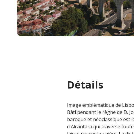
Détails
Image emblématique de Lisbonn
Bâti pendant le règne de D. J
baroque et néoclassique est l
d'Alcântara qui traverse toute
laisse passer la rivière. La di