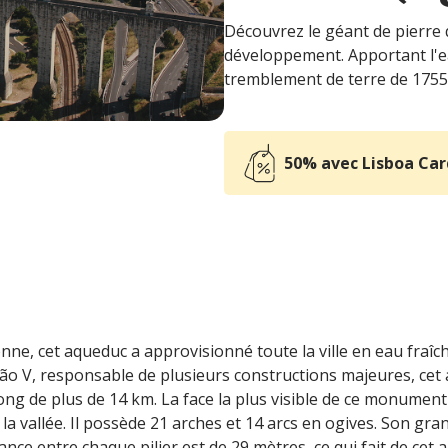
Découvrez le géant de pierre 
développement. Apportant l'ea
tremblement de terre de 1755
50% avec Lisboa Car
e, cet aqueduc a approvisionné toute la ville en eau fraîche
oão V, responsable de plusieurs constructions majeures, cet 
ong de plus de 14 km. La face la plus visible de ce monumen
 la vallée. Il possède 21 arches et 14 arcs en ogives. Son gra
stance entre chaque pilier est de 29 mètres, ce qui fait de cet 