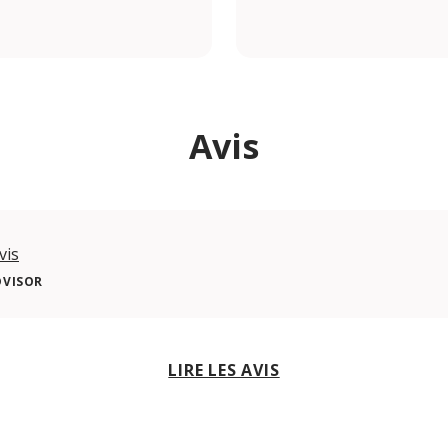
om/shiadugroup/
Avis
vis
DVISOR
LIRE LES AVIS