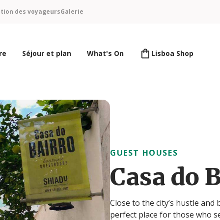
ntion des voyageurs
Galerie
re
Séjour et plan
What's On
Lisboa Shop
GUEST HOUSES
Casa do B
Close to the city’s hustle and
perfect place for those who s