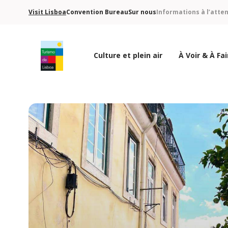
Visit Lisboa
Convention Bureau
Sur nous
Informations à l’atte
Culture et plein air
À Voir & À Fai
Logo de Turismo de Lisboa