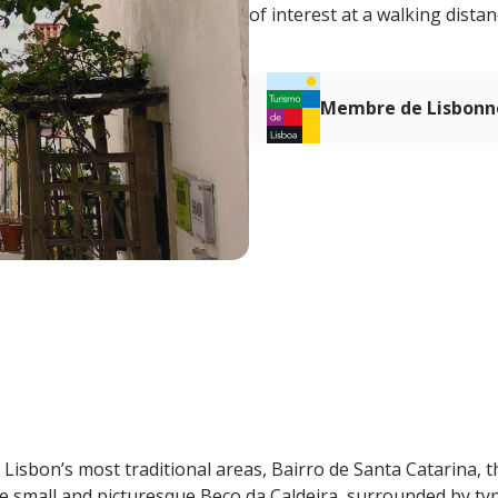
of interest at a walking distan
Membre de Lisbonn
 Lisbon’s most traditional areas, Bairro de Santa Catarina, t
he small and picturesque Beco da Caldeira, surrounded by typ