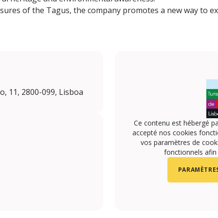
sures of the Tagus, the company promotes a new way to exp
o, 11, 2800-099, Lisboa
Ce contenu est hébergé pa
accepté nos cookies foncti
vos paramètres de cookie
fonctionnels afin
PARAMÈTRES
om/p/Tesouros-do-Tejo-61579159691461/
ram.com/tesourosdotejo?fbclid=IwY2xjawP4WmpleHRu