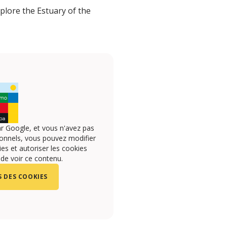
lore the Estuary of the
r Google, et vous n'avez pas
onnels, vous pouvez modifier
s et autoriser les cookies
 de voir ce contenu.
 DES COOKIES
A2FlbQIxMABicmlkETFmbnVSWlZrc1o4TGVuOFo0c3J0YwZh