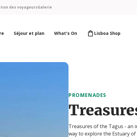
ntion des voyageurs
Galerie
re
Séjour et plan
What's On
Lisboa Shop
PROMENADES
Treasure
Treasures of the Tagus - an i
way to explore the Estuary of