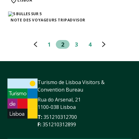
LISBOA
NOTE DES VOYAGEURS TRIPADVISOR
1
2
3
4
Turismo de Lisboa Visitors &
Convention Bureau
Rua do Arsenal, 21
1100-038 Lisboa
T:
351210312700
F:
351210312899