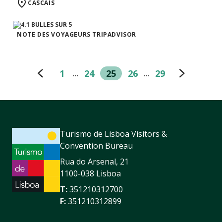
CASCAIS
NOTE DES VOYAGEURS TRIPADVISOR
1
24
25
26
29
…
…
Turismo de Lisboa Visitors &
Convention Bureau
Rua do Arsenal, 21
1100-038 Lisboa
T:
351210312700
F:
351210312899