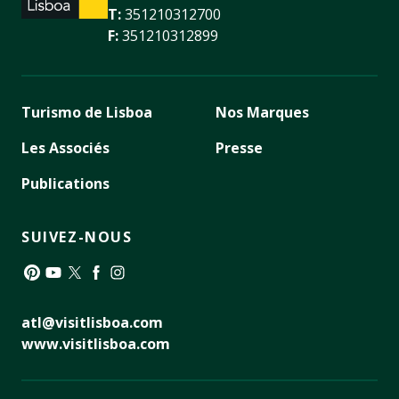
T:
351210312700
F:
351210312899
Turismo de Lisboa
Nos Marques
Les Associés
Presse
Publications
SUIVEZ-NOUS
Pinterest
YouTube
Twitter
Facebook
Instagram
atl@visitlisboa.com
www.visitlisboa.com