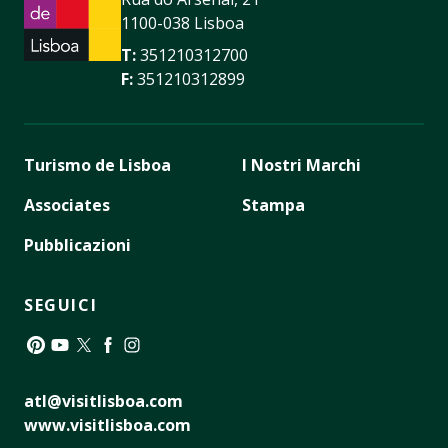
1100-038 Lisboa
T:
351210312700
F:
351210312899
Turismo de Lisboa
I Nostri Marchi
Associates
Stampa
Pubblicazioni
SEGUICI
Pinterest
YouTube
Twitter
Facebook
Instagram
atl@visitlisboa.com
www.visitlisboa.com