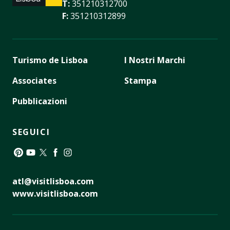
T:
351210312700
F:
351210312899
Turismo de Lisboa
I Nostri Marchi
Associates
Stampa
Pubblicazioni
SEGUICI
Pinterest
YouTube
Twitter
Facebook
Instagram
atl@visitlisboa.com
www.visitlisboa.com