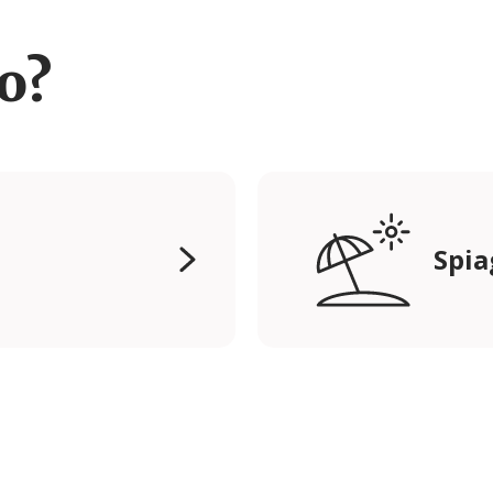
ro?
Spia