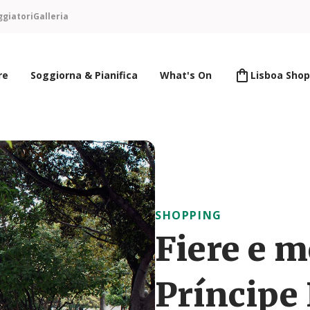
ggiatori
Galleria
re
Soggiorna & Pianifica
What's On
Lisboa Shop
SHOPPING
Fiere e m
Príncipe