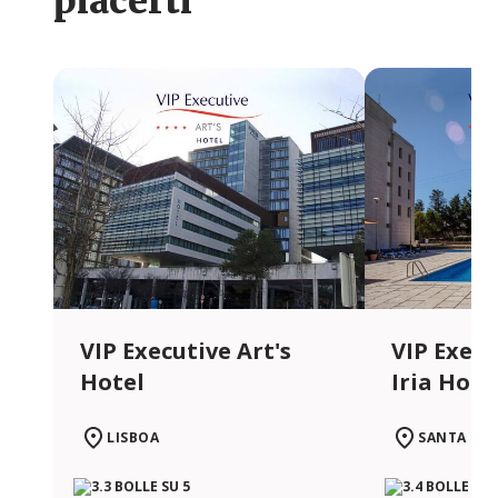
piacerti
VIP Executive Art's
VIP Execu
Hotel
Iria Hote
LISBOA
SANTA IRI