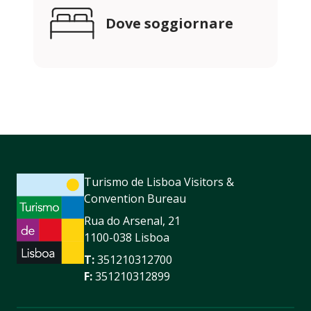
Dove soggiornare
Turismo de Lisboa Visitors &
Convention Bureau
Rua do Arsenal, 21
1100-038 Lisboa
T:
351210312700
F:
351210312899