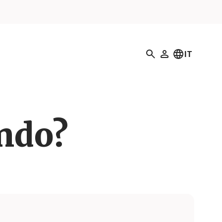
Ricerca
IT
Il mio profilo
ando?