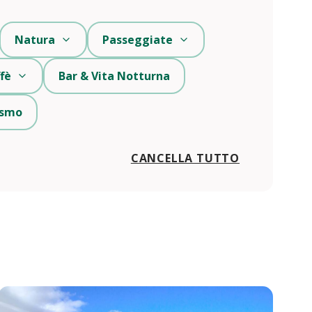
Natura
Passeggiate
fè
Bar & Vita Notturna
rismo
CANCELLA TUTTO