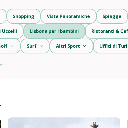
i
Shopping
Viste Panoramiche
Spiagge
 Uccelli
Lisbona per i bambini
Ristoranti & Caf
olf
Surf
Altri Sport
Uffici di Tu
.