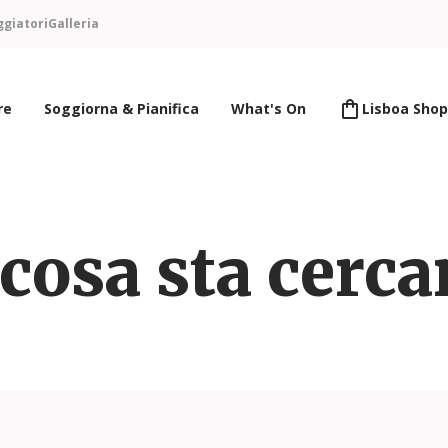
ggiatori
Galleria
re
Soggiorna & Pianifica
What's On
Lisboa Shop
cosa sta cerc