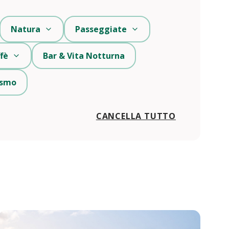
Natura
Passeggiate
fè
Bar & Vita Notturna
rismo
CANCELLA TUTTO