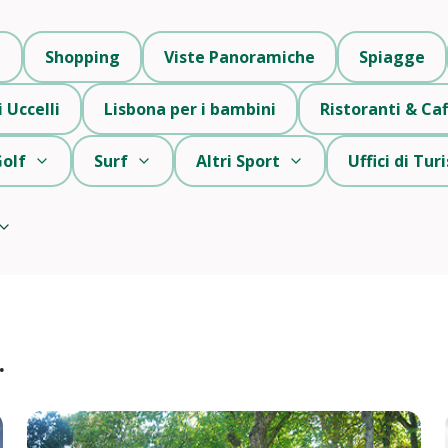
i
Shopping
Viste Panoramiche
Spiagge
 Uccelli
Lisbona per i bambini
Ristoranti & Caf
olf
Surf
Altri Sport
Uffici di Tu
.