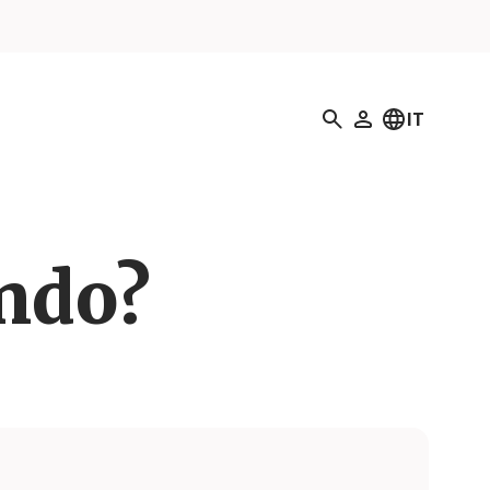
Ricerca
IT
Il mio profilo
ando?