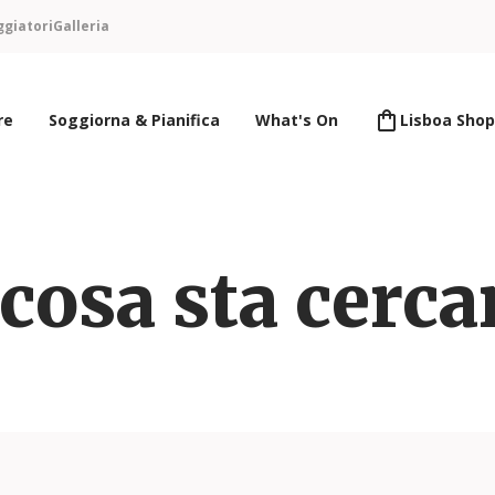
ggiatori
Galleria
re
Soggiorna & Pianifica
What's On
Lisboa Shop
cosa sta cerc