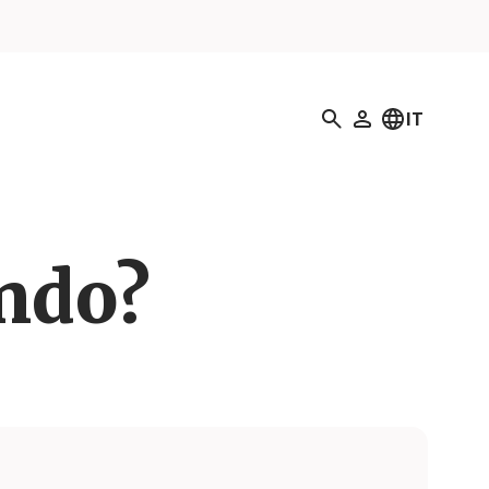
Ricerca
IT
Il mio profilo
ando?