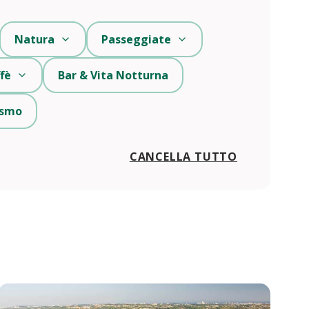
Natura
Passeggiate
fè
Bar & Vita Notturna
rismo
CANCELLA TUTTO