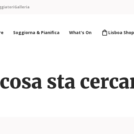
ggiatori
Galleria
re
Soggiorna & Pianifica
What's On
Lisboa Shop
cosa sta cerc