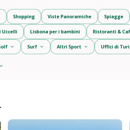
i
Shopping
Viste Panoramiche
Spiagge
 Uccelli
Lisbona per i bambini
Ristoranti & Caf
olf
Surf
Altri Sport
Uffici di Tu
.