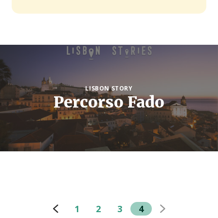
LISBON STORY
Percorso Fado
1
2
3
4