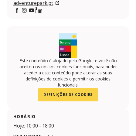
adventurepark.pt
https://www.facebook.com/AdventureParkPT
https://www.instagram.com/adventureparkportuga
https://www.youtube.com/channel/UCyCGCViLs
https://www.linkedin.com/company/adventu
Este conteúdo é alojado pela Google, e você não
aceitou os nossos cookies funcionais, para puder
aceder a este conteúdo pode alterar as suas
definições de cookies e permitir os cookies
funcionais.
DEFINIÇÕES DE COOKIES
HORÁRIO
Hoje: 10:00 - 18:00