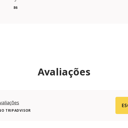
5
86
Avaliações
valiações
ES
NO TRIPADVISOR