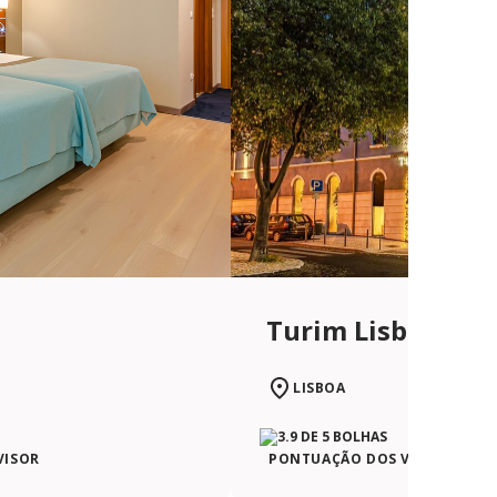
Turim Lisboa Hot
LISBOA
VISOR
PONTUAÇÃO DOS VIAJANTES N