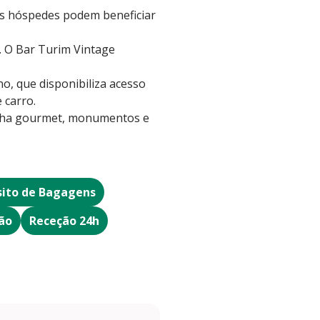
 Os hóspedes podem beneficiar
 O Bar Turim Vintage
o, que disponibiliza acesso
 carro.
zinha gourmet, monumentos e
ito de Bagagens
ão
Receção 24h