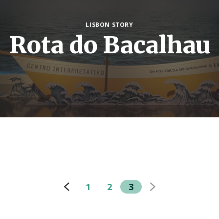
LISBON STORY
Rota do Bacalhau
1
2
3