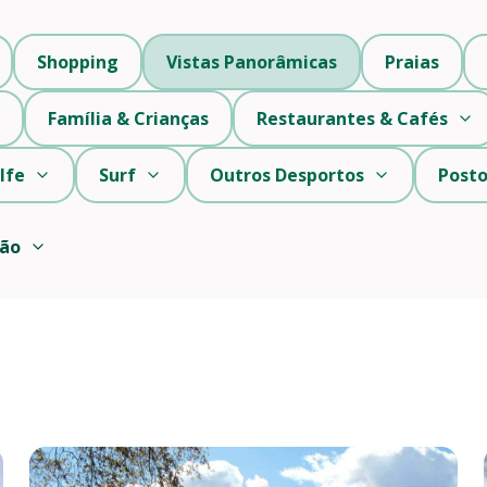
Shopping
Vistas Panorâmicas
Praias
Família & Crianças
Restaurantes & Cafés
lfe
Surf
Outros Desportos
Posto
ção