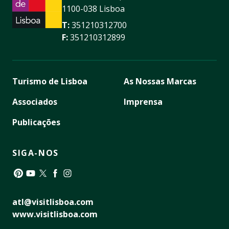
1100-038 Lisboa
T:
351210312700
F:
351210312899
Turismo de Lisboa
As Nossas Marcas
Associados
Imprensa
Publicações
SIGA-NOS
Pinterest
YouTube
Twitter
Facebook
Instagram
atl@visitlisboa.com
www.visitlisboa.com