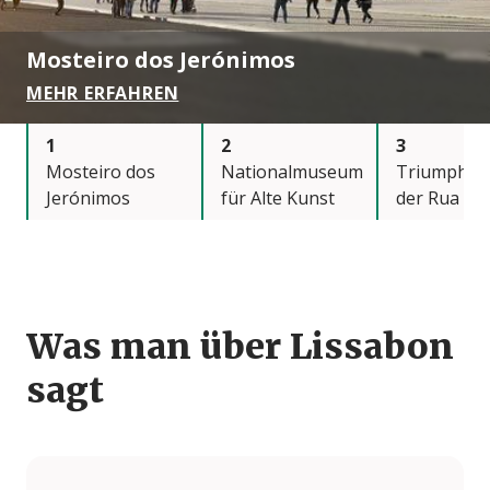
Mosteiro dos Jerónimos
MEHR ERFAHREN
1
2
3
Mosteiro dos
Nationalmuseum
Triumphb
Jerónimos
für Alte Kunst
der Rua Au
Was man über Lissabon
sagt