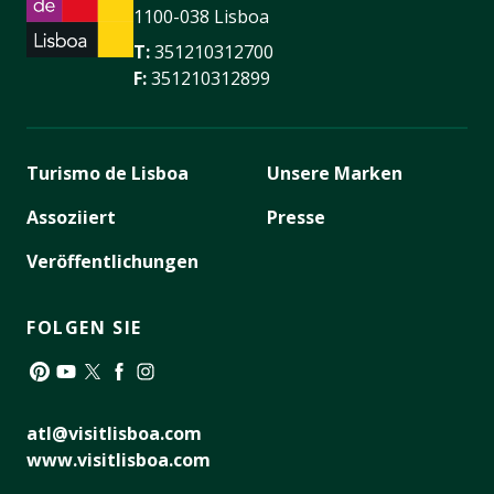
1100-038 Lisboa
T:
351210312700
F:
351210312899
Turismo de Lisboa
Unsere Marken
Assoziiert
Presse
Veröffentlichungen
FOLGEN SIE
Pinterest
YouTube
Twitter
Facebook
Instagram
atl@visitlisboa.com
www.visitlisboa.com