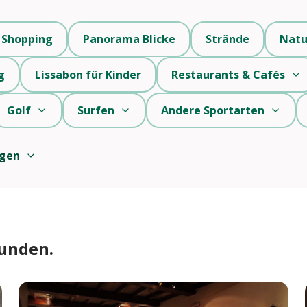
Shopping
Panorama Blicke
Strände
Natu
g
Lissabon für Kinder
Restaurants & Cafés
Golf
Surfen
Andere Sportarten
igen
funden.