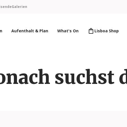
isende
Galerien
en
Aufenthalt & Plan
What's On
Lisboa Shop
nach suchst 