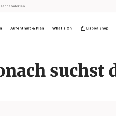
isende
Galerien
en
Aufenthalt & Plan
What's On
Lisboa Shop
nach suchst 