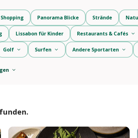
Shopping
Panorama Blicke
Strände
Natu
g
Lissabon für Kinder
Restaurants & Cafés
Golf
Surfen
Andere Sportarten
igen
efunden.