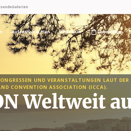
isende
Galerien
en
Aufenthalt & Plan
What's On
Lisboa Shop
 KONGRESSEN UND VERANSTALTUNGEN LAUT DER
ND CONVENTION ASSOCIATION (ICCA).
N Weltweit au