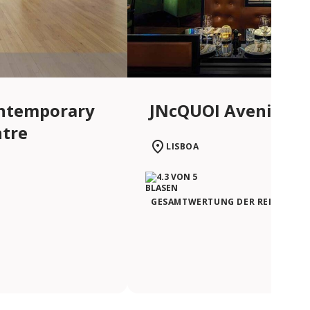
JNcQUOI Avenida
ntemporary
ntre
LISBOA
GESAMTWERTUNG DER REISENDEN