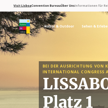
Visit Lisboa
Convention Bureau
Über Uns
Informationen für Re
Kultur & Outdoor
Sehen & Erleb
Turismo de Lisboa Logo
BEI DER AUSRICHTUNG VON
INTERNATIONAL CONGRESS A
LISSABO
Platz 1