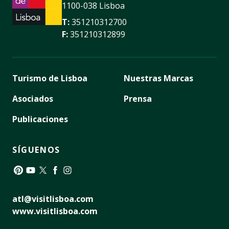
1100-038 Lisboa
T:
351210312700
F:
351210312899
Turismo de Lisboa
Nuestras Marcas
Asociados
Prensa
Publicaciones
SÍGUENOS
Pinterest
YouTube
Twitter
Facebook
Instagram
atl@visitlisboa.com
www.visitlisboa.com