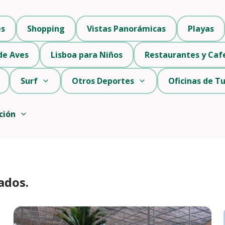
es
Shopping
Vistas Panorámicas
Playas
de Aves
Lisboa para Niños
Restaurantes y Caf
Surf
Otros Deportes
Oficinas de T
ción
ados.