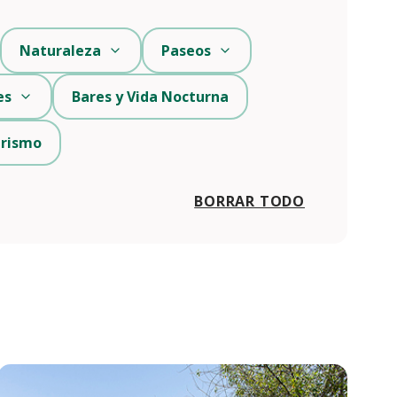
Naturaleza
Paseos
es
Bares y Vida Nocturna
urismo
BORRAR TODO