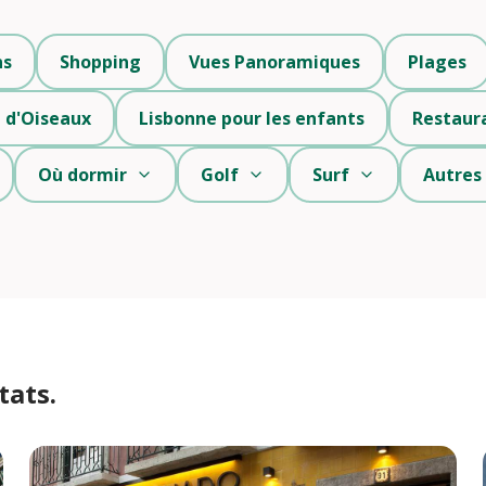
ns
Shopping
Vues Panoramiques
Plages
 d'Oiseaux
Lisbonne pour les enfants
Restaur
Où dormir
Golf
Surf
Autres
tats.