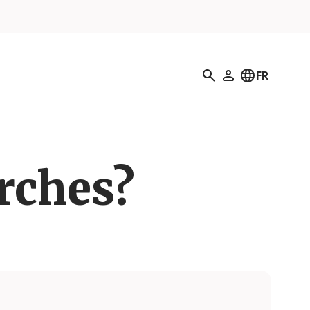
Recherche
FR
Mon profil
erches?