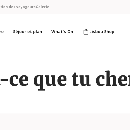
ntion des voyageurs
Galerie
re
Séjour et plan
What's On
Lisboa Shop
-ce que tu ch