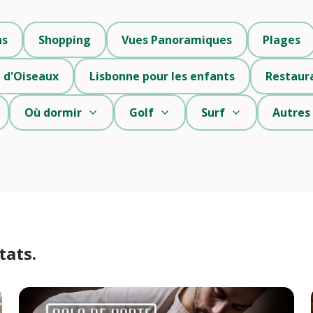
ns
Shopping
Vues Panoramiques
Plages
 d'Oiseaux
Lisbonne pour les enfants
Restaur
Où dormir
Golf
Surf
Autres
tats.