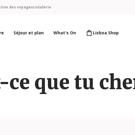
ntion des voyageurs
Galerie
re
Séjour et plan
What's On
Lisboa Shop
-ce que tu ch