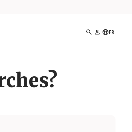
Recherche
FR
Mon profil
erches?