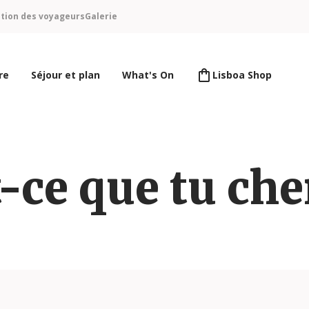
ntion des voyageurs
Galerie
re
Séjour et plan
What's On
Lisboa Shop
-ce que tu ch