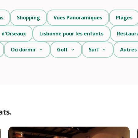
ns
Shopping
Vues Panoramiques
Plages
 d'Oiseaux
Lisbonne pour les enfants
Restaur
Où dormir
Golf
Surf
Autres
ats.