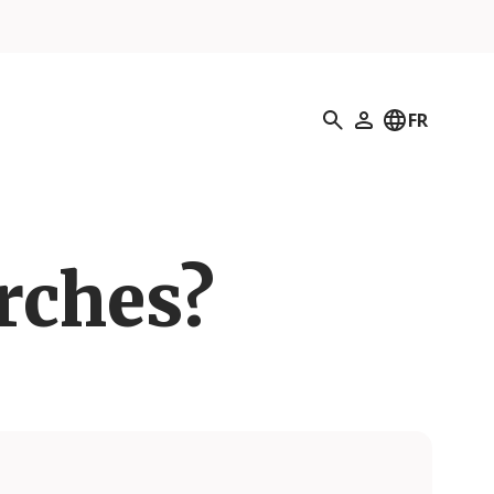
Recherche
FR
Mon profil
erches?