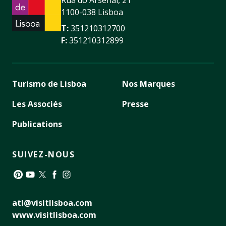
Rua do Arsenal, 21
1100-038 Lisboa
T:
351210312700
F:
351210312899
Turismo de Lisboa
Nos Marques
Les Associés
Presse
Publications
SUIVEZ-NOUS
Pinterest
YouTube
Twitter
Facebook
Instagram
atl@visitlisboa.com
www.visitlisboa.com