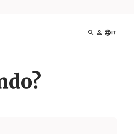
Ricerca
IT
Il mio profilo
ando?