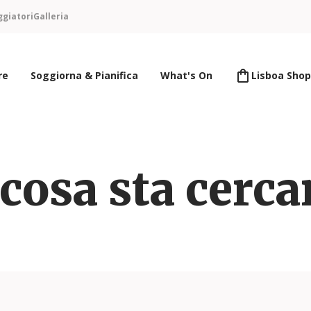
ggiatori
Galleria
re
Soggiorna & Pianifica
What's On
Lisboa Shop
cosa sta cerc