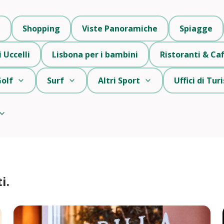
i
Shopping
Viste Panoramiche
Spiagge
 Uccelli
Lisbona per i bambini
Ristoranti & Caf
olf
Surf
Altri Sport
Uffici di Tu
i.