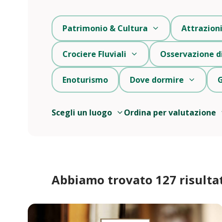
Patrimonio & Cultura
Attrazion
Crociere Fluviali
Osservazione di
Enoturismo
Dove dormire
G
Scegli un luogo
Ordina per valutazione
Abbiamo trovato 127 risultat