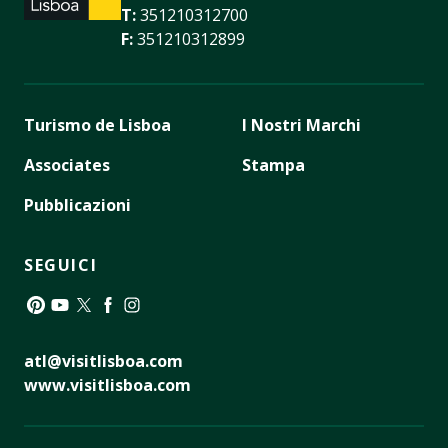
T:
351210312700
F:
351210312899
Turismo de Lisboa
I Nostri Marchi
Associates
Stampa
Pubblicazioni
SEGUICI
Pinterest
YouTube
Twitter
Facebook
Instagram
atl@visitlisboa.com
www.visitlisboa.com