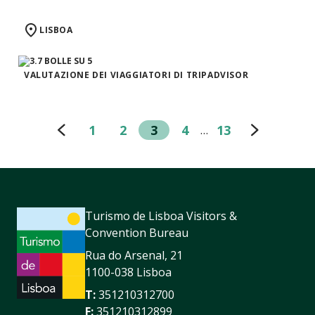
LISBOA
VALUTAZIONE DEI VIAGGIATORI DI TRIPADVISOR
1
2
3
4
13
…
Turismo de Lisboa Visitors &
Convention Bureau
Rua do Arsenal, 21
1100-038 Lisboa
T:
351210312700
F:
351210312899