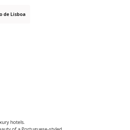
 de Lisboa
xury hotels.
beauty of a Portuguese-styled