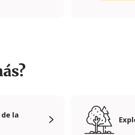
om/casasdabaixa/
.com/CasasdaBaixa
más?
 de la
Expl