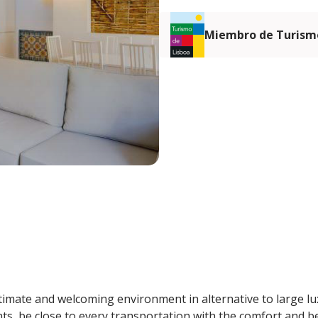
Miembro de Turismo
imate and welcoming environment in alternative to large lu
nts, be close to every transportation with the comfort and 