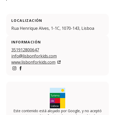
LOCALIZACIÓN
Rua Henrique Alves, 1-1C, 1070-143, Lisboa
INFORMACIÓN
351912800647
info@lisbonforkids.com
www.lisbonforkids.com
https://www.instagram.com/accounts/login/?next=%2Fl
https://www.facebook.com/LisbonForKids/
Este contenido está alojado por Google, y no aceptó