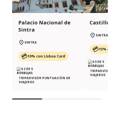
Palacio Nacional de
Castillo 
Sintra
SINTRA
SINTRA
15% con
10% con Lisboa Card
TRIPADVISOR
VIAJEROS
TRIPADVISOR PUNTUACIÓN DE
VIAJEROS