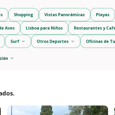
es
Shopping
Vistas Panorámicas
Playas
de Aves
Lisboa para Niños
Restaurantes y Caf
Surf
Otros Deportes
Oficinas de T
ción
ados.