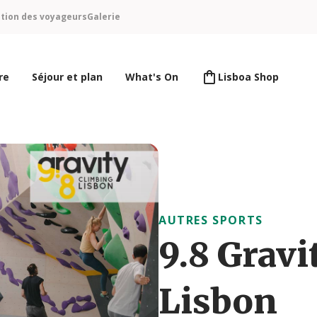
ntion des voyageurs
Galerie
re
Séjour et plan
What's On
Lisboa Shop
AUTRES SPORTS
9.8 Grav
Lisbon