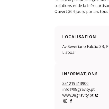
collations et de la bière arti
Ouvert 364 jours par an, tous 
LOCALISATION
Av Severiano Falcão 3B, P
Lisboa
INFORMATIONS
351219413900
info@98gravity.pt
www.98gravity.pt
https://www.instagram.co
https://www.facebook.