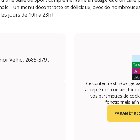
sanale - un menu décontracté et délicieux, avec de nombreuse
les jours de 10h à 23h !
rior Velho, 2685-379 ,
Ce contenu est hébergé pa
accepté nos cookies foncti
vos paramètres de cookie
fonctionnels afin
PARAMÈTRES
m/9.8_gravity_climbing/?hl=en
com/9.8gravity.climbing.lisbon/about_contact_and_basic_inf