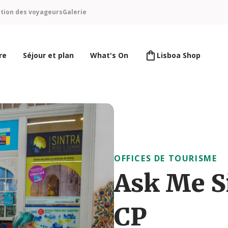
ntion des voyageurs
Galerie
re
Séjour et plan
What's On
Lisboa Shop
OFFICES DE TOURISME
Ask Me S
CP