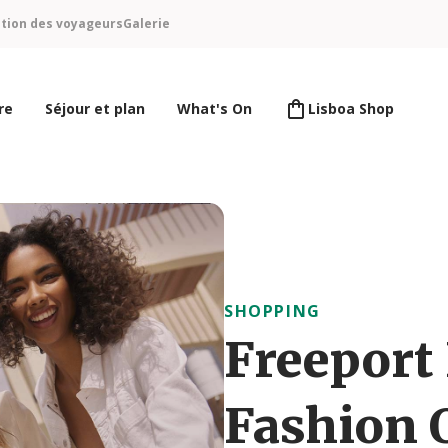
ntion des voyageurs
Galerie
re
Séjour et plan
What's On
Lisboa Shop
SHOPPING
Freeport
Fashion 