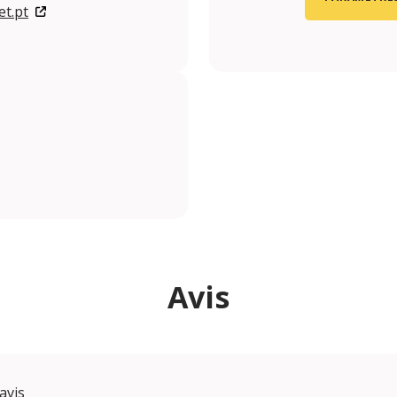
t.pt
Avis
avis