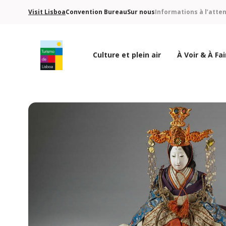
Visit Lisboa
Convention Bureau
Sur nous
Informations à l’atte
Culture et plein air
À Voir & À Fai
Logo de Turismo de Lisboa