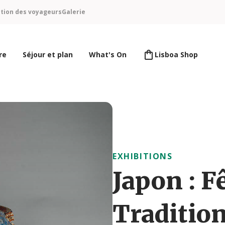
ntion des voyageurs
Galerie
re
Séjour et plan
What's On
Lisboa Shop
EXHIBITIONS
Japon : F
Traditio