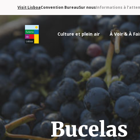
Visit Lisboa
Convention Bureau
Sur nous
Informations à l’atte
Culture et plein air
À Voir & À Fai
Logo de Turismo de Lisboa
Bucelas