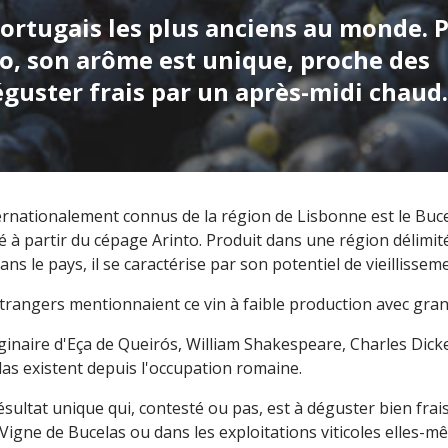
ortugais les plus anciens au monde. 
to, son arôme est unique, proche des
éguster frais par un après-midi chaud.
ternationalement connus de la région de Lisbonne est le Buce
oré à partir du cépage Arinto. Produit dans une région délimi
ns le pays, il se caractérise par son potentiel de vieillisseme
étrangers mentionnaient ce vin à faible production avec gr
maginaire d'Eça de Queirós, William Shakespeare, Charles Dick
las existent depuis l'occupation romaine.
résultat unique qui, contesté ou pas, est à déguster bien fra
 Vigne de Bucelas ou dans les exploitations viticoles elles-m