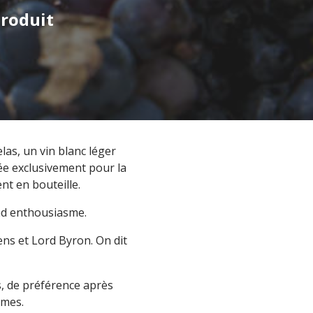
Produit
las, un vin blanc léger
tée exclusivement pour la
nt en bouteille.
and enthousiasme.
ens et Lord Byron. On dit
is, de préférence après
êmes.