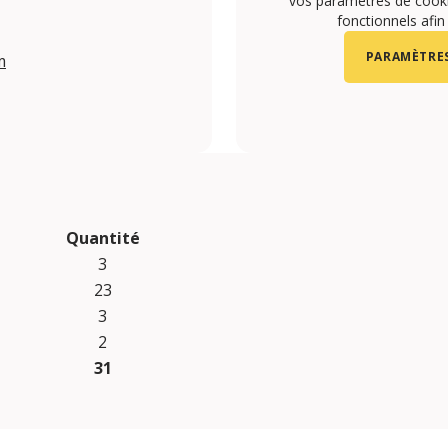
vos paramètres de cookie
fonctionnels afin
PARAMÈTRES
m
Quantité
3
23
3
2
31